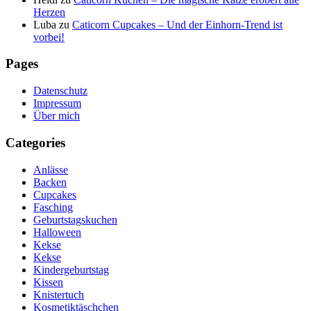
Herzen
Luba
zu
Caticorn Cupcakes – Und der Einhorn-Trend ist
vorbei!
Pages
Datenschutz
Impressum
Über mich
Categories
Anlässe
Backen
Cupcakes
Fasching
Geburtstagskuchen
Halloween
Kekse
Kekse
Kindergeburtstag
Kissen
Knistertuch
Kosmetiktäschchen