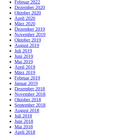
Februar 2022
Dezember 2020
Oktober 2020
April 2020
März 2020
Dezember 2019
November 2019
Oktober 2019
August 2019
Juli 2019
Juni 2019
Mai 2019
April 2019
März 2019
Februar 2019
Januar 2019
Dezember 2018
November 2018
Oktober 2018
September 2018
August 2018
Juli 2018
Juni 2018
Mai 2018
April 2018