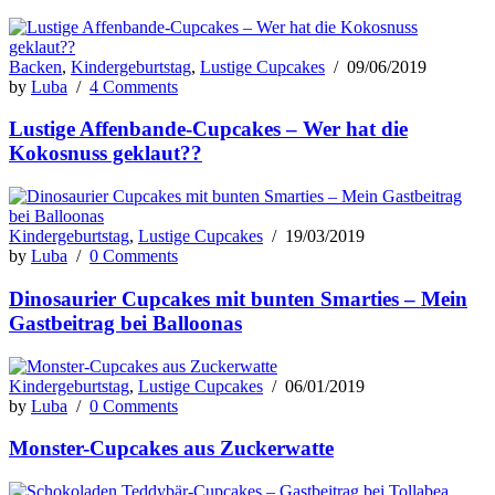
Backen
,
Kindergeburtstag
,
Lustige Cupcakes
/
09/06/2019
by
Luba
/
4 Comments
Lustige Affenbande-Cupcakes – Wer hat die
Kokosnuss geklaut??
Kindergeburtstag
,
Lustige Cupcakes
/
19/03/2019
by
Luba
/
0 Comments
Dinosaurier Cupcakes mit bunten Smarties – Mein
Gastbeitrag bei Balloonas
Kindergeburtstag
,
Lustige Cupcakes
/
06/01/2019
by
Luba
/
0 Comments
Monster-Cupcakes aus Zuckerwatte