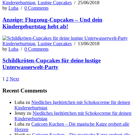
Kindergeburtstag
,
Lustige Cupcakes
/
25/06/2018
by
Luba
/
0 Comments
Anzeige: Flugzeug-Cupcakes – Und dein
Kindergeburtstag hebt ab!
Kindergeburtstag
,
Lustige Cupcakes
/
13/06/2018
by
Luba
/
0 Comments
Schildkröten-Cupcakes für deine lustige
Unterwasserwelt-Party
Beitragsnavigation
1
2
Next
Recent Comments
Luba
zu
Niedliches Igeltörtchen mit Schokocreme für deinen
Kindergeburtstag
Jenny
zu
Niedliches Igeltörtchen mit Schokocreme für deinen
Kindergeburtstag
Luba
zu
Caticorn Kuchen – Die magische Katze erobert alle
Herzen
Heidi
zu
Caticorn Kuchen – Die magische Katze erobert alle