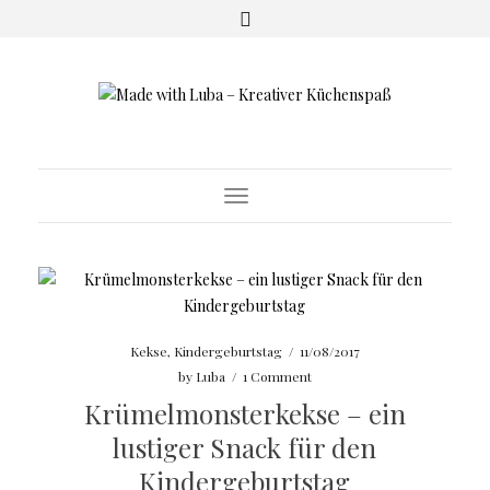
Toggle
Navigation
Kekse
,
Kindergeburtstag
/
11/08/2017
by
Luba
/
1 Comment
Krümelmonsterkekse – ein
lustiger Snack für den
Kindergeburtstag