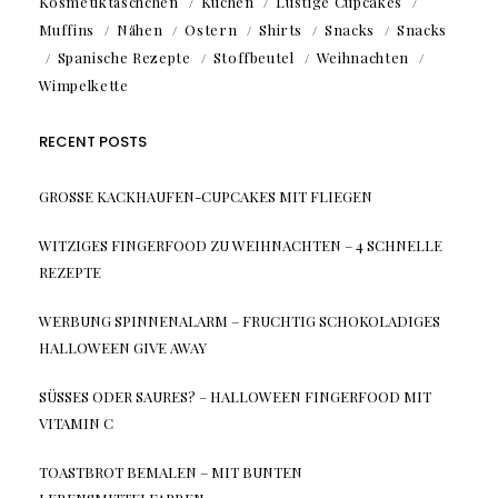
Kosmetiktäschchen
Kuchen
Lustige Cupcakes
Muffins
Nähen
Ostern
Shirts
Snacks
Snacks
Spanische Rezepte
Stoffbeutel
Weihnachten
Wimpelkette
RECENT POSTS
GROSSE KACKHAUFEN-CUPCAKES MIT FLIEGEN
WITZIGES FINGERFOOD ZU WEIHNACHTEN – 4 SCHNELLE
REZEPTE
WERBUNG SPINNENALARM – FRUCHTIG SCHOKOLADIGES
HALLOWEEN GIVE AWAY
SÜSSES ODER SAURES? – HALLOWEEN FINGERFOOD MIT V
ITAMIN C
TOASTBROT BEMALEN – MIT BUNTEN