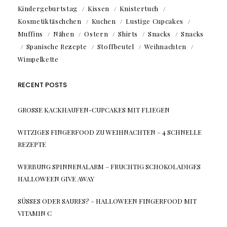
Kindergeburtstag
Kissen
Knistertuch
Kosmetiktäschchen
Kuchen
Lustige Cupcakes
Muffins
Nähen
Ostern
Shirts
Snacks
Snacks
Spanische Rezepte
Stoffbeutel
Weihnachten
Wimpelkette
RECENT POSTS
GROSSE KACKHAUFEN-CUPCAKES MIT FLIEGEN
WITZIGES FINGERFOOD ZU WEIHNACHTEN – 4 SCHNELLE
REZEPTE
WERBUNG SPINNENALARM – FRUCHTIG SCHOKOLADIGES
HALLOWEEN GIVE AWAY
SÜSSES ODER SAURES? – HALLOWEEN FINGERFOOD MIT V
ITAMIN C