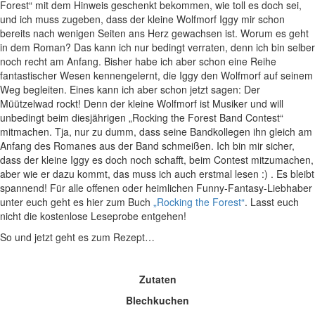
Forest“ mit dem Hinweis geschenkt bekommen, wie toll es doch sei,
und ich muss zugeben, dass der kleine Wolfmorf Iggy mir schon
bereits nach wenigen Seiten ans Herz gewachsen ist. Worum es geht
in dem Roman? Das kann ich nur bedingt verraten, denn ich bin selber
noch recht am Anfang. Bisher habe ich aber schon eine Reihe
fantastischer Wesen kennengelernt, die Iggy den Wolfmorf auf seinem
Weg begleiten. Eines kann ich aber schon jetzt sagen: Der
Müützelwad rockt! Denn der kleine Wolfmorf ist Musiker und will
unbedingt beim diesjährigen „Rocking the Forest Band Contest“
mitmachen. Tja, nur zu dumm, dass seine Bandkollegen ihn gleich am
Anfang des Romanes aus der Band schmeißen. Ich bin mir sicher,
dass der kleine Iggy es doch noch schafft, beim Contest mitzumachen,
aber wie er dazu kommt, das muss ich auch erstmal lesen :) . Es bleibt
spannend! Für alle offenen oder heimlichen Funny-Fantasy-Liebhaber
unter euch geht es hier zum Buch
„Rocking the Forest“
. Lasst euch
nicht die kostenlose Leseprobe entgehen!
So und jetzt geht es zum Rezept…
Zutaten
Blechkuchen