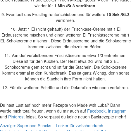
wieder für
1 Min./St.3 verrühren
.
9. Eventuell das Frosting runterschieben und für weitere
10 Sek./St.3
verrühren.
10. Jetzt 1 El (nicht gehäuft) der Frischkäse-Creme mit 1 El
Erdnusscreme mischen und einen weiteren El Frischkäsecreme mit 1
EL Schokocreme mischen. Diese Erdnusscreme und die Schokocreme
kommen zwischen die einzelnen Böden.
11. Von der verbleibenden Frischkäsecreme etwa 1/3 entnehmen.
Diese ist für den Kuchen. Der Rest etwa 2/3 wird mit 2 EL
Schokocreme gemischt und ist für die Stacheln. Die Schokocreme
kommt erstmal in den Kühlschrank. Das ist ganz Wichtig, denn sonst
können die Stacheln ihre Form nicht halten.
12. Für die weiteren Schritte und die Dekoration wie oben verfahren.
Du hast Lust auf noch mehr Rezepte von Made with Luba? Dann
würde mich total freuen, wenn du mir auch auf
Facebook
,
Instagram
und
Pinterest
folgst. So verpasst du keine neuen Backrezepte mehr!
Beitragsnavigation
Anzeige: Superfood Snacks – Lecker für zwischendurch