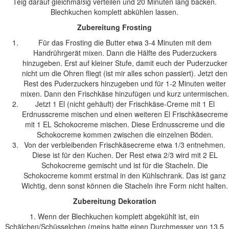
Teig darauf gleichmäßig verteilen und 20 Minuten lang backen.
Blechkuchen komplett abkühlen lassen.
Zubereitung Frosting
Für das Frosting die Butter etwa 3-4 Minuten mit dem
Handrührgerät mixen. Dann die Hälfte des Puderzuckers
hinzugeben. Erst auf kleiner Stufe, damit euch der Puderzucker
nicht um die Ohren fliegt (ist mir alles schon passiert). Jetzt den
Rest des Puderzuckers hinzugeben und für 1-2 Minuten weiter
mixen. Dann den Frischkäse hinzufügen und kurz untermischen.
Jetzt 1 El (nicht gehäuft) der Frischkäse-Creme mit 1 El
Erdnusscreme mischen und einen weiteren El Frischkäsecreme
mit 1 EL Schokocreme mischen. Diese Erdnusscreme und die
Schokocreme kommen zwischen die einzelnen Böden.
Von der verbleibenden Frischkäsecreme etwa 1/3 entnehmen.
Diese ist für den Kuchen. Der Rest etwa 2/3 wird mit 2 EL
Schokocreme gemischt und ist für die Stacheln. Die
Schokocreme kommt erstmal in den Kühlschrank. Das ist ganz
Wichtig, denn sonst können die Stacheln ihre Form nicht halten.
Zubereitung Dekoration
1. Wenn der Blechkuchen komplett abgekühlt ist, ein
Schälchen/Schüsselchen (meins hatte einen Durchmesser von 13,5