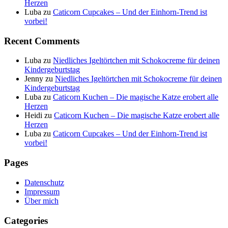
Herzen
Luba
zu
Caticorn Cupcakes – Und der Einhorn-Trend ist
vorbei!
Recent Comments
Luba
zu
Niedliches Igeltörtchen mit Schokocreme für deinen
Kindergeburtstag
Jenny
zu
Niedliches Igeltörtchen mit Schokocreme für deinen
Kindergeburtstag
Luba
zu
Caticorn Kuchen – Die magische Katze erobert alle
Herzen
Heidi
zu
Caticorn Kuchen – Die magische Katze erobert alle
Herzen
Luba
zu
Caticorn Cupcakes – Und der Einhorn-Trend ist
vorbei!
Pages
Datenschutz
Impressum
Über mich
Categories