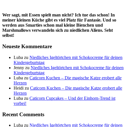
Wer sagt, mit Essen spielt man nicht? Ich tue das schon! In
meiner kleinen Küche gibt es viel Platz für Fantasie. Und so
werden aus Smarties schon mal kleine Bienchen und
Marshmallows verwandeln sich zu niedlichen Aliens. Seht
selbst!
Neueste Kommentare
Luba
zu
Niedliches Igeltörtchen mit Schokocreme für deinen
Kindergeburtstag
Jenny
zu
Niedliches Igeltörtchen mit Schokocreme für deinen
Kindergeburtstag
Luba
zu
Caticorn Kuchen – Die magische Katze erobert alle
Herzen
Heidi
zu
Caticorn Kuchen – Die magische Katze erobert alle
Herzen
Luba
zu
Caticorn Cupcakes – Und der Einhorn-Trend ist
vorbei!
Recent Comments
Luba
zu
Niedliches Igeltörtchen mit Schokocreme für deinen