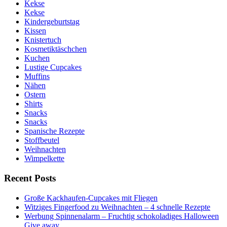
Kekse
Kekse
Kindergeburtstag
Kissen
Knistertuch
Kosmetiktäschchen
Kuchen
Lustige Cupcakes
Muffins
Nähen
Ostern
Shirts
Snacks
Snacks
Spanische Rezepte
Stoffbeutel
Weihnachten
Wimpelkette
Recent Posts
Große Kackhaufen-Cupcakes mit Fliegen
Witziges Fingerfood zu Weihnachten – 4 schnelle Rezepte
Werbung Spinnenalarm – Fruchtig schokoladiges Halloween
Give away