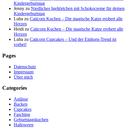
Kindergeburtstag
Jenny
zu
Niedliches Igeltörtchen mit Schokocreme für deinen
Kindergeburtstag
Luba
zu
Caticorn Kuchen – Die magische Katze erobert alle
Herzen
Heidi
zu
Caticorn Kuchen – Die magische Katze erobert alle
Herzen
Luba
zu
Caticorn Cupcakes – Und der Einhorn-Trend ist
vorbei!
Pages
Datenschutz
Impressum
Über mich
Categories
Anlässe
Backen
Cupcakes
Fasching
Geburtstagskuchen
Halloween